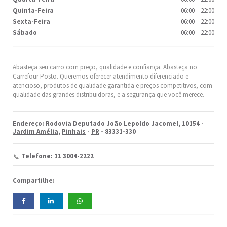
Quinta-Feira
06:00
–
22:00
Sexta-Feira
06:00
–
22:00
Sábado
06:00
–
22:00
Abasteça seu carro com preço, qualidade e confiança. Abasteça no
Carrefour Posto. Queremos oferecer atendimento diferenciado e
atencioso, produtos de qualidade garantida e preços competitivos, com
qualidade das grandes distribuidoras, e a segurança que você merece.
Endereço: Rodovia Deputado João Lepoldo Jacomel, 10154 -
Jardim Amélia
,
Pinhais
-
PR
- 83331-330
Telefone: 11 3004-2222
Compartilhe: