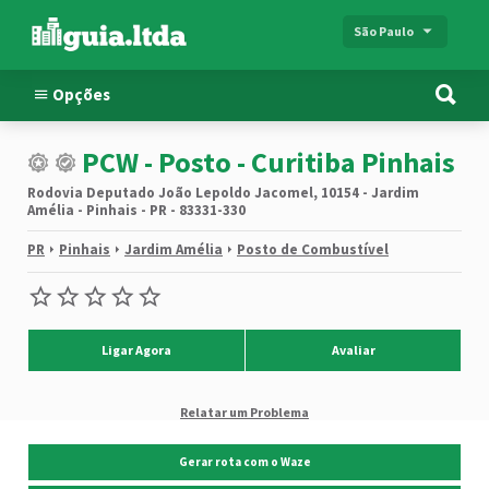
São Paulo
Opções
PCW - Posto - Curitiba Pinhais
Rodovia Deputado João Lepoldo Jacomel, 10154 - Jardim
Amélia - Pinhais - PR - 83331-330
PR
Pinhais
Jardim Amélia
Posto de Combustível
Ligar Agora
Avaliar
Relatar um Problema
Gerar rota com o Waze