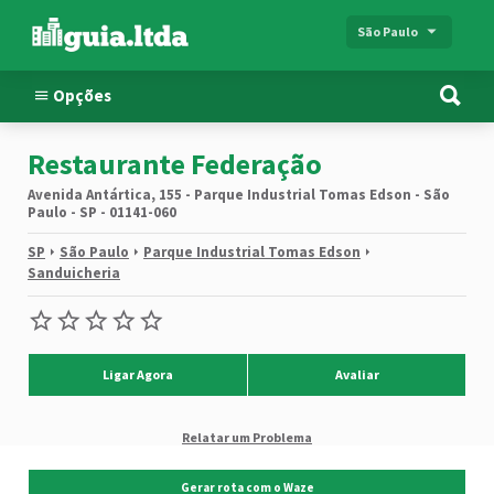
São Paulo
Opções
Restaurante Federação
Avenida Antártica, 155 - Parque Industrial Tomas Edson - São
Paulo - SP - 01141-060
SP
São Paulo
Parque Industrial Tomas Edson
Sanduicheria
Ligar Agora
Avaliar
Relatar um Problema
Gerar rota com o Waze