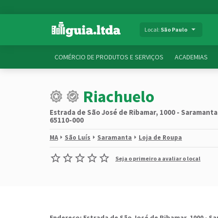
Local:
São Paulo
COMÉRCIO DE PRODUTOS E SERVIÇOS
ACADEMIAS
Riachuelo
Estrada de São José de Ribamar, 1000 - Saramanta, 
65110-000
MA
São Luís
Saramanta
Loja de Roupa
Seja o primeiro a avaliar o local
Endereço: Estrada de São José de Ribamar, 1000 - Sar