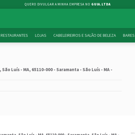
QUERO DIVULGAR A MINHA EMPRESA NO
GUIA.LTDA
RESTAURANTES
LOJAS
CABELEIREIROS E SALÃO DE BELEZA
BARES
São Luís - MA, 65110-000 - Saramanta - São Luís - MA -
amanta, São Luís - MA, 65110-000 -
Saramanta
,
São Luís
-
MA
-