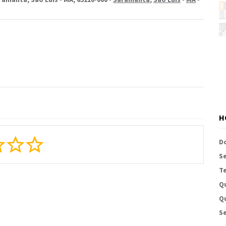
H
D
S
Te
Q
Qu
Se