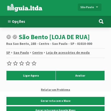
São Paulo
Opções
São Bento [LOJA DE RUA]
Rua Sao Bento, 288 - Centro - Sao Paulo - SP - 01010-000
SP
Sao Paulo
Centro
Loja de acessórios de moda
Ligar Agora
Avaliar
Relatar um Problema
Gerar rota com o Waze
Gerar rota com o Google Maps