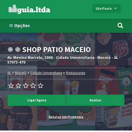
São Paulo
Opções
SHOP PATIO MACEIO
Av. Menino Marcelo, 3800 - Cidade Universitaria - Maceió - AL -
57073-470
AL
Maceió
Cidade Universitaria
Restaurante
Ligar Agora
Avaliar
Relatar um Problema