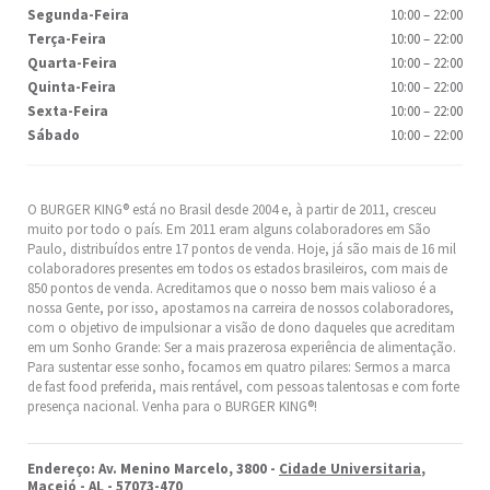
Segunda-Feira
10:00
–
22:00
Terça-Feira
10:00
–
22:00
Quarta-Feira
10:00
–
22:00
Quinta-Feira
10:00
–
22:00
Sexta-Feira
10:00
–
22:00
Sábado
10:00
–
22:00
O BURGER KING® está no Brasil desde 2004 e, à partir de 2011, cresceu
muito por todo o país. Em 2011 eram alguns colaboradores em São
Paulo, distribuídos entre 17 pontos de venda. Hoje, já são mais de 16 mil
colaboradores presentes em todos os estados brasileiros, com mais de
850 pontos de venda. Acreditamos que o nosso bem mais valioso é a
nossa Gente, por isso, apostamos na carreira de nossos colaboradores,
com o objetivo de impulsionar a visão de dono daqueles que acreditam
em um Sonho Grande: Ser a mais prazerosa experiência de alimentação.
Para sustentar esse sonho, focamos em quatro pilares: Sermos a marca
de fast food preferida, mais rentável, com pessoas talentosas e com forte
presença nacional. Venha para o BURGER KING®!
Endereço: Av. Menino Marcelo, 3800 -
Cidade Universitaria
,
Maceió
-
AL
- 57073-470