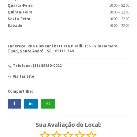
Quarta-Feira
10:00
–
22:00
Quinta-Feira
10:00
–
22:00
Sexta-Feira
10:00
–
22:00
Sábado
10:00
–
22:00
Endereço: Rua Giovanni Battista Pirelli, 155 -
Vila Homero
Thon
,
Santo André
-
SP
- 09111-340
Telefone: (11) 98950-0022
Visitar Site
Compartilhe:
Sua Avaliação do Local: