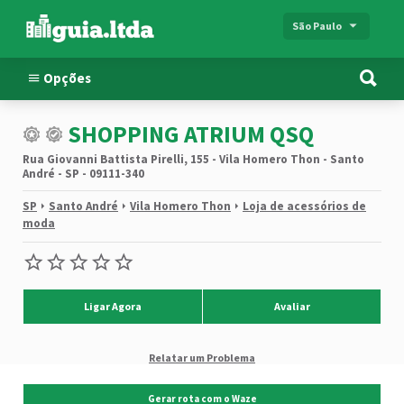
São Paulo
Opções
SHOPPING ATRIUM QSQ
Rua Giovanni Battista Pirelli, 155 - Vila Homero Thon - Santo
André - SP - 09111-340
SP
Santo André
Vila Homero Thon
Loja de acessórios de
moda
Ligar Agora
Avaliar
Relatar um Problema
Gerar rota com o Waze