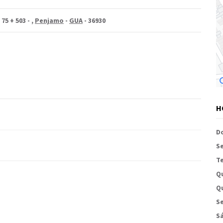
75 + 503 -
,
Penjamo
-
GUA
- 36930
H
D
S
Te
Q
Qu
Se
S