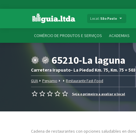
Local:
São Paulo
COMÉRCIO DE PRODUTOS E SERVIÇOS
ACADEMIAS
65210-La laguna
Carretera Irapuato- La Piedad Km. 75, Km. 75 + 503
GUA
Penjamo
Restaurante Fast-Food
Seja o primeiro a avaliar o local
Cadena de restaurantes con opciones saludables en dond