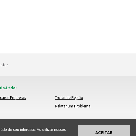
nster
ia.Ltda:
cais e Empresas
Trocar de Região
Relatar um Problema
do de seu interesse. Ao utilizar nossos
ACEITAR