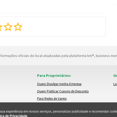
formações oficiais do local atualizadas pela plataforma bm®, business mo
Para Proprietários:
Gu
Quero Divulgar minha Empresa
Lo
Quero Publicar Cupons de Desconto
Para Redes de Varejo
ua experiência em nossos serviços, personalizar publicidade e recomendar conteú
ica de Privacidade