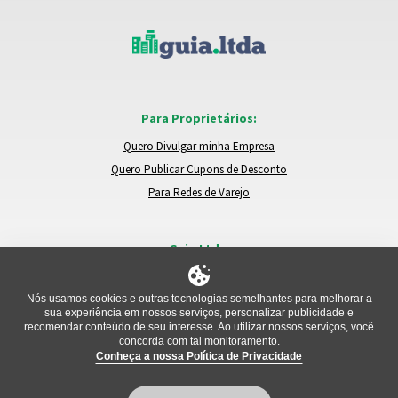
Para Proprietários:
Quero Divulgar minha Empresa
Quero Publicar Cupons de Desconto
Para Redes de Varejo
Guia.Ltda:
Locais e Empresas
Trocar de Região
Nós usamos cookies e outras tecnologias semelhantes para melhorar a
sua experiência em nossos serviços, personalizar publicidade e
Relatar um Problema
recomendar conteúdo de seu interesse. Ao utilizar nossos serviços, você
concorda com tal monitoramento.
Conheça a nossa Política de Privacidade