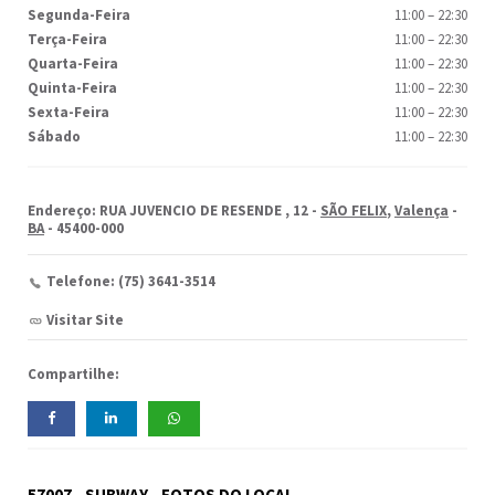
Segunda-Feira
11:00
–
22:30
Terça-Feira
11:00
–
22:30
Quarta-Feira
11:00
–
22:30
Quinta-Feira
11:00
–
22:30
Sexta-Feira
11:00
–
22:30
Sábado
11:00
–
22:30
Endereço: RUA JUVENCIO DE RESENDE , 12 -
SÃO FELIX
,
Valença
-
BA
- 45400-000
Telefone: (75) 3641-3514
Visitar Site
Compartilhe:
57007 - SUBWAY - FOTOS DO LOCAL