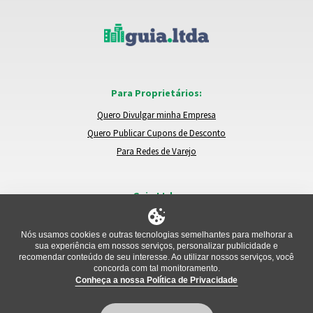
Para Proprietários:
Quero Divulgar minha Empresa
Quero Publicar Cupons de Desconto
Para Redes de Varejo
Guia.Ltda:
Locais e Empresas
Trocar de Região
Nós usamos cookies e outras tecnologias semelhantes para melhorar a
sua experiência em nossos serviços, personalizar publicidade e
Relatar um Problema
recomendar conteúdo de seu interesse. Ao utilizar nossos serviços, você
concorda com tal monitoramento.
Conheça a nossa Política de Privacidade