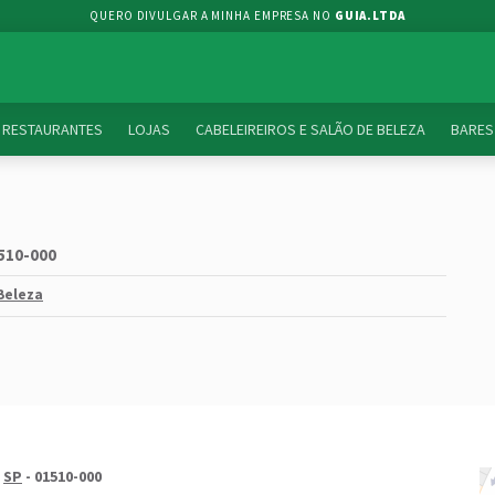
QUERO DIVULGAR A MINHA EMPRESA NO
GUIA.LTDA
RESTAURANTES
LOJAS
CABELEIREIROS E SALÃO DE BELEZA
BARES
1510-000
 Beleza
-
SP
- 01510-000