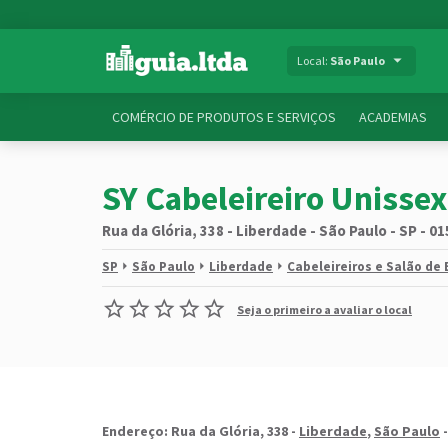
Local:
São Paulo
COMÉRCIO DE PRODUTOS E SERVIÇOS
ACADEMIAS
SY Cabeleireiro Unissex
Rua da Glória, 338 - Liberdade - São Paulo - SP - 0
SP
São Paulo
Liberdade
Cabeleireiros e Salão de
Seja o primeiro a avaliar o local
Endereço: Rua da Glória, 338 -
Liberdade
,
São Paulo