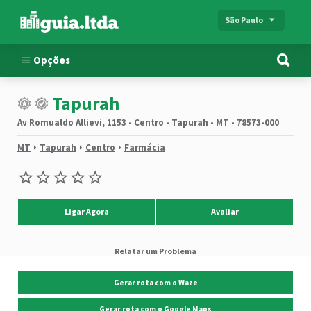
São Paulo
Opções
Tapurah
Av Romualdo Allievi, 1153 - Centro - Tapurah - MT - 78573-000
MT
Tapurah
Centro
Farmácia
Ligar Agora
Avaliar
Relatar um Problema
Gerar rota com o Waze
Gerar rota com o Google Maps