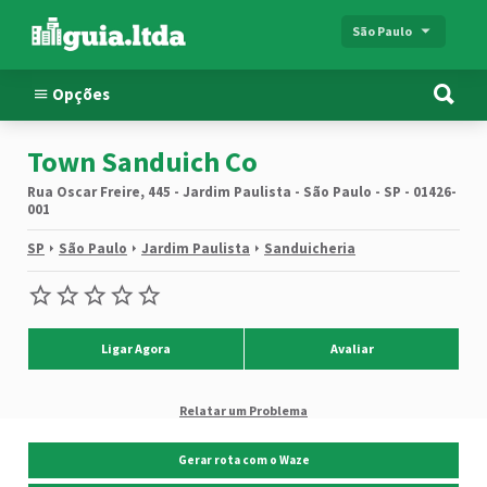
São Paulo
Opções
Town Sanduich Co
Rua Oscar Freire, 445 - Jardim Paulista - São Paulo - SP - 01426-
001
SP
São Paulo
Jardim Paulista
Sanduicheria
Ligar Agora
Avaliar
Relatar um Problema
Gerar rota com o Waze