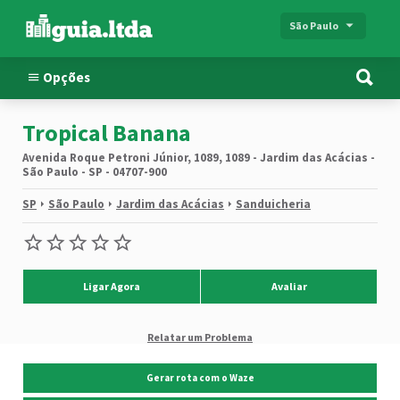
São Paulo
Opções
Tropical Banana
Avenida Roque Petroni Júnior, 1089, 1089 - Jardim das Acácias -
São Paulo - SP - 04707-900
SP
São Paulo
Jardim das Acácias
Sanduicheria
Ligar Agora
Avaliar
Relatar um Problema
Gerar rota com o Waze