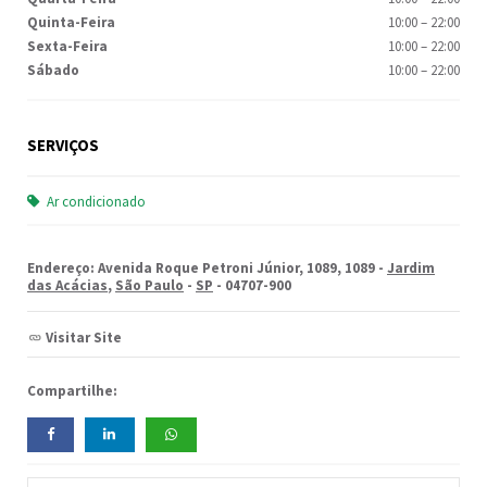
Quinta-Feira
10:00
–
22:00
Sexta-Feira
10:00
–
22:00
Sábado
10:00
–
22:00
SERVIÇOS
Ar condicionado
Endereço: Avenida Roque Petroni Júnior, 1089, 1089 -
Jardim
das Acácias
,
São Paulo
-
SP
- 04707-900
Visitar Site
Compartilhe: