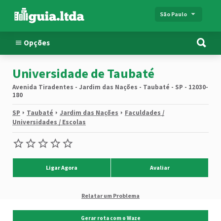
São Paulo
Opções
Universidade de Taubaté
Avenida Tiradentes - Jardim das Nações - Taubaté - SP - 12030-
180
SP
Taubaté
Jardim das Nações
Faculdades /
Universidades / Escolas
Ligar Agora
Avaliar
Relatar um Problema
Gerar rota com o Waze