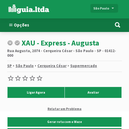
São Paulo
Opções
XAU - Express - Augusta
Rua Augusta, 2074 - Cerqueira César - São Paulo - SP - 01412-
000
SP
São Paulo
Cerqueira César
Supermercado
Ligar Agora
Avaliar
Relatar um Problema
Gerar rota com o Waze