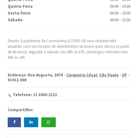
Quinta-Feira
06:00
–
23:00
Sexta-Feira
06:00
–
23:00
Sábado
06:00
–
22:00
Devido à pandemia de Coronavírus (COVID-19) essa unidade está
atuando com um horário de atendimento exclusivo para idosos (a partir
de 60 anos): segunda à sábado das 06h às 07h, domingos e feriados das
09h às 10h
Endereço: Rua Augusta, 2074 -
Cerqueira César
,
São Paulo
-
SP
-
01412-000
Telefone: 11 3004-2222
Compartilhe: