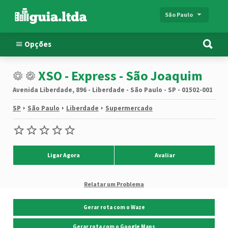
São Paulo
Opções
XSO - Express - São Joaquim
Avenida Liberdade, 896 - Liberdade - São Paulo - SP - 01502-001
SP
São Paulo
Liberdade
Supermercado
Ligar Agora
Avaliar
Relatar um Problema
Gerar rota com o Waze
Gerar rota com o Google Maps