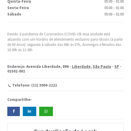
Quinta-Feira
05:00
–
01:00
Sexta-Feira
05:00
–
01:00
Sábado
05:00
–
01:00
Devido à pandemia de Coronavírus (COVID-19) essa unidade está
atuando com um horário de atendimento exclusivo para idosos (a partir
de 60 anos): segunda à sábado das 06h às 07h, domingos e feriados das
10:30h às 11:30h
Endereço: Avenida Liberdade, 896 -
Liberdade
,
São Paulo
-
SP
-
01502-001
Telefone: (11) 3004-2222
Compartilhe: