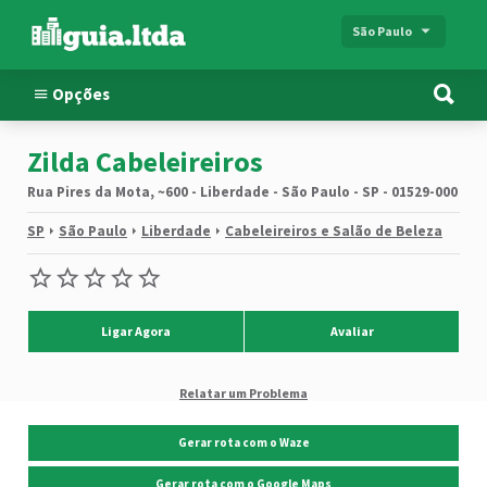
São Paulo
Opções
Zilda Cabeleireiros
Rua Pires da Mota, ~600 - Liberdade - São Paulo - SP - 01529-000
SP
São Paulo
Liberdade
Cabeleireiros e Salão de Beleza
Ligar Agora
Avaliar
Relatar um Problema
Gerar rota com o Waze
Gerar rota com o Google Maps