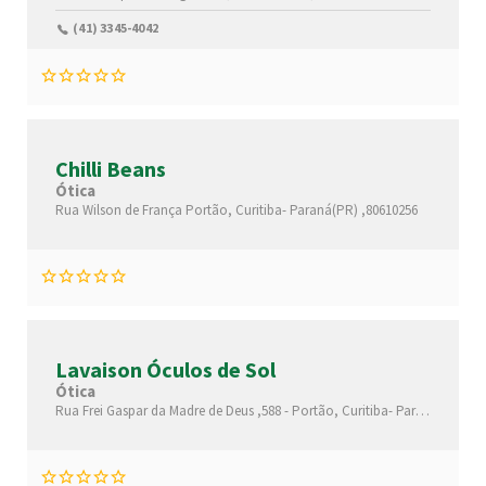
(41) 3345-4042
Chilli Beans
Ótica
Rua Wilson de França
Portão,
Curitiba-
Paraná(PR)
,80610256
Lavaison Óculos de Sol
Ótica
Rua Frei Gaspar da Madre de Deus ,588 -
Portão,
Curitiba-
Paraná(PR)
,81