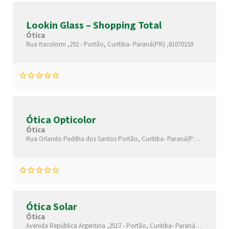
Lookin Glass – Shopping Total
Ótica
Rua Itacolomi ,292 -
Portão,
Curitiba-
Paraná(PR)
,81070150
Ótica Opticolor
Ótica
Rua Orlando Padilha dos Santos
Portão,
Curitiba-
Paraná(PR)
,81070152
Ótica Solar
Ótica
Avenida República Argentina ,2517 -
Portão,
Curitiba-
Paraná(PR)
,80610