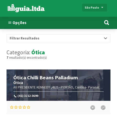
São Paulo
Opções
Filtrar Resultados
Categoria:
Ótica
7
resultado(s) encontrado(s)
Ótica Chilli Beans Palladium
Ótica
AV PRESIDENTE KENNEDY ,4121 -
PORTÃO,
Curitiba-
Paraná(PR)
,80610-9
(41) 3212-3699