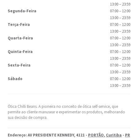
13:00
–
23:59
Segunda-Feira
07:00
–
12:00
13:00
–
23:59
Terça-Feira
07:00
–
12:00
13:00
–
23:59
Quarta-Feira
07:00
–
12:00
13:00
–
23:59
Quinta-Feira
07:00
–
12:00
13:00
–
23:59
Sexta-Feira
07:00
–
12:00
13:00
–
23:59
Sábado
07:00
–
12:00
13:00
–
23:59
Ótica Chilli Beans. A pioneira no conceito de ótica self-service, que
permite ao cliente manusear e experimentar os produtos, melhorando
sua decisão de compra.
Endereço: AV PRESIDENTE KENNEDY, 4121 -
PORTÃO
,
Curitiba
-
PR