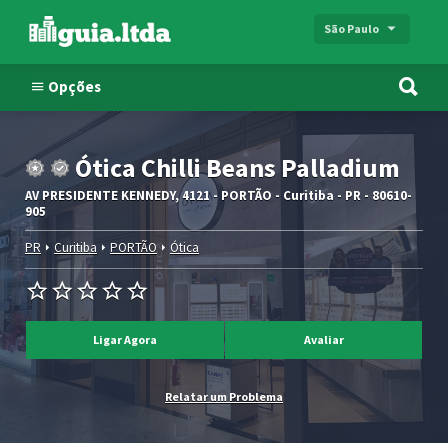
São Paulo
Opções
Ótica Chilli Beans Palladium
AV PRESIDENTE KENNEDY, 4121 - PORTÃO - Curitiba - PR - 80610-
905
PR
Curitiba
PORTÃO
Ótica
Ligar Agora
Avaliar
Relatar um Problema