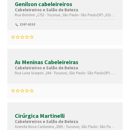
Genilson cabeleireiros
Cabeleireiros e Salão de Beleza
Rua Ibimirim ,1752 -
Tucuruvi,
São Paulo-
São Paulo(SP)
,02312020
2267-6153
As Meninas Cabeleireiras
Cabeleireiros e Salão de Beleza
Rua Luisa Scarpini ,184 -
Tucuruvi,
São Paulo-
São Paulo(SP)
,02246010
Cirúrgica Martinelli
Cabeleireiros e Salão de Beleza
Avenida Nova Cantareira ,2505 -
Tucuruvi,
São Paulo-
São Paulo(SP)
,023