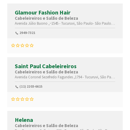
Glamour Fashion Hair
Cabeleireiros e Salão de Beleza
Avenida Júlio Buono ,~1545 -
Tucuruvi,
São Paulo-
São Paulo(SP)
,022010
2949-7321
Saint Paul Cabeleireiros
Cabeleireiros e Salão de Beleza
Avenida Coronel Sezefredo Fagundes ,1794 -
Tucuruvi,
São Paulo-
São Pa
(11) 2203-6615
Helena
Cabeleireiros e Salão de Beleza