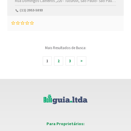
Rua Domingos Calheiros ,220 -
Tucuruvi,
São Paulo-
São Paulo(SP)
,0230
(11) 2953-5893
Mais Resultados de Busca:
1
2
3
>
Para Proprietários: