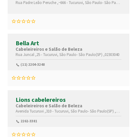
Rua Padre Leão Peruche ,~666 -
Tucuruvi,
São Paulo-
São Paulo(SP)
,023
Bella Art
Cabeleireiros e Salão de Beleza
Rua Juncal ,25 -
Tucuruvi,
São Paulo-
São Paulo(SP)
,02303040
(11) 2204-3248
Lions cabelereiros
Cabeleireiros e Salão de Beleza
Avenida Tucuruvi ,310 -
Tucuruvi,
São Paulo-
São Paulo(SP)
,02304000
2261-3381