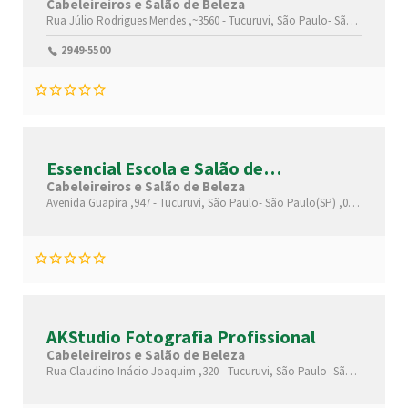
Cabeleireiros e Salão de Beleza
Rua Júlio Rodrigues Mendes ,~3560 -
Tucuruvi,
São Paulo-
São Paulo(SP)
2949-5500
Essencial Escola e Salão de
Cabeleireiros
Cabeleireiros e Salão de Beleza
Avenida Guapira ,947 -
Tucuruvi,
São Paulo-
São Paulo(SP)
,02265001
AKStudio Fotografia Profissional
Cabeleireiros e Salão de Beleza
Rua Claudino Inácio Joaquim ,320 -
Tucuruvi,
São Paulo-
São Paulo(SP)