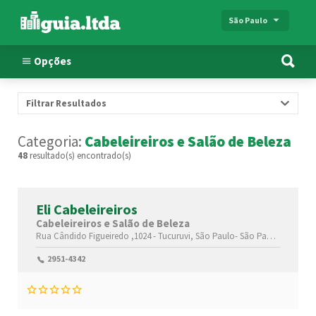
São Paulo
Opções
Filtrar Resultados
Categoria:
Cabeleireiros e Salão de Beleza
48
resultado(s) encontrado(s)
Eli Cabeleireiros
Cabeleireiros e Salão de Beleza
Rua Cândido Figueiredo ,1024 -
Tucuruvi,
São Paulo-
São Paulo(SP)
,022
2951-4342