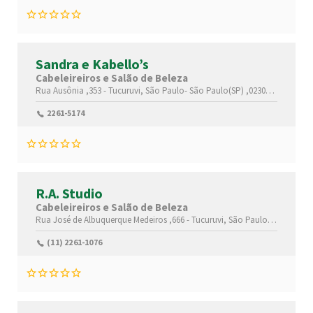
Sandra e Kabello’s
Cabeleireiros e Salão de Beleza
Rua Ausônia ,353 -
Tucuruvi,
São Paulo-
São Paulo(SP)
,02308050
2261-5174
R.A. Studio
Cabeleireiros e Salão de Beleza
Rua José de Albuquerque Medeiros ,666 -
Tucuruvi,
São Paulo-
São Paulo
(11) 2261-1076