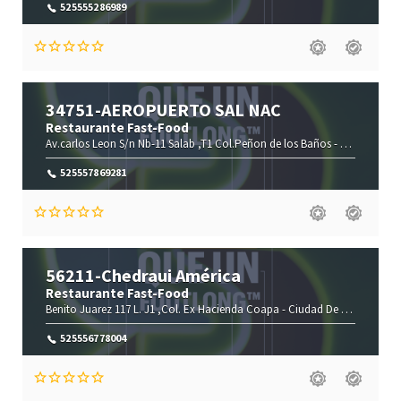
525555286989
34751-AEROPUERTO SAL NAC
Restaurante Fast-Food
Av.carlos Leon S/n Nb-11 Salab ,T1 Col.Peñon de los Baños -
Ciudad De M
525557869281
56211-Chedraui América
Restaurante Fast-Food
Benito Juarez 117 L. J1 ,Col. Ex Hacienda Coapa -
Ciudad De México-
Ciu
525556778004