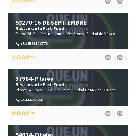
53270-16 DE SEPTIEMBRE
Restaurante Fast-Food
Palma 34 ,Col. Centro -
Ciudad De México-
Ciudad de México(CMX)
,0600
+52 55 5510 0776
37984-Pilares
Restaurante Fast-Food
Pilares 541 Local 1 ,Col. Del Valle -
Ciudad De México-
Ciudad de México(CMX)
525556053605
54614-Cibeles