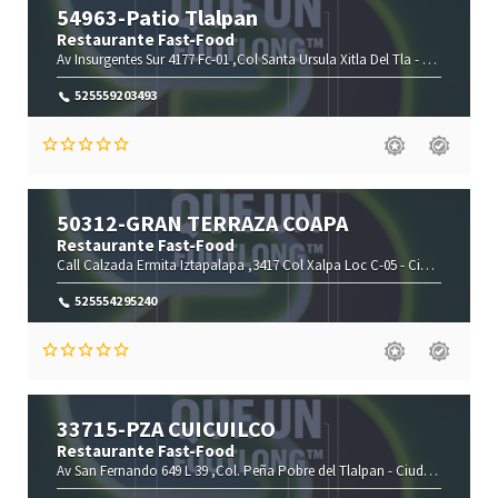
54963-Patio Tlalpan
Restaurante Fast-Food
Av Insurgentes Sur 4177 Fc-01 ,Col Santa Ursula Xitla Del Tla -
Ciudad De M
525559203493
50312-GRAN TERRAZA COAPA
Restaurante Fast-Food
Call Calzada Ermita Iztapalapa ,3417 Col Xalpa Loc C-05 -
Ciudad De México-
525554295240
33715-PZA CUICUILCO
Restaurante Fast-Food
Av San Fernando 649 L 39 ,Col. Peña Pobre del Tlalpan -
Ciudad De México-