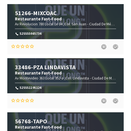
51266-MIXCOAC
Restaurante Fast-Food
Av Revolucion 780 Local Le 04 ,Col. San Juan -
Ciudad De México-
Ciudad
525555985734
33486-PZA LINDAVISTA
Restaurante Fast-Food
Av Montevideo 363 Local 352-a ,Col. Lindavista -
Ciudad De México-
Ciud
525551195124
56768-TAPO
Restaurante Fast-Food