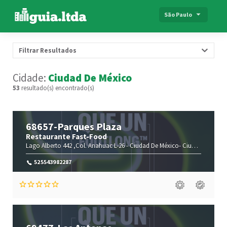
São Paulo
Filtrar Resultados
Cidade:
Ciudad De México
53
resultado(s) encontrado(s)
68657-Parques Plaza
Restaurante Fast-Food
Lago Alberto 442 ,Col. Anahuac L-26 -
Ciudad De México-
Ciudad de México(CMX)
525543982287