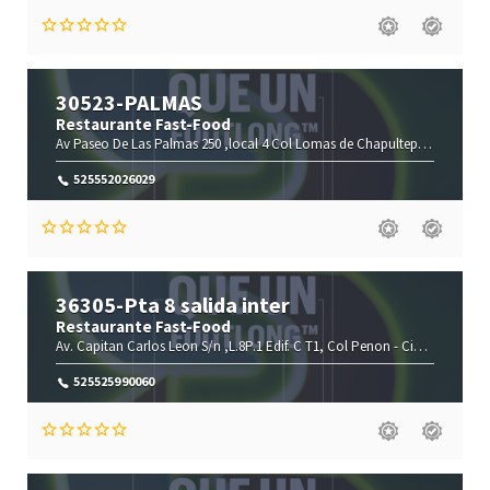
30523-PALMAS
Restaurante Fast-Food
Av Paseo De Las Palmas 250 ,local 4 Col Lomas de Chapultep -
Ciudad De
525552026029
36305-Pta 8 salida inter
Restaurante Fast-Food
Av. Capitan Carlos Leon S/n ,L.8P.1 Edif. C T1, Col Penon -
Ciudad De México-
525525990060