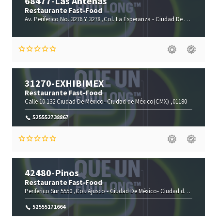
68477-Las Antenas
Restaurante Fast-Food
Av. Periferico No. 3276 Y 3278 ,Col. La Esperanza -
Ciudad De México-
Ciu
31270-EXHIBIMEX
Restaurante Fast-Food
Calle 10 132
Ciudad De México-
Ciudad de México(CMX)
,01180
525552738867
42480-Pinos
Restaurante Fast-Food
Periferico Sur 5550 ,Col. Ajusco -
Ciudad De México-
Ciudad de México(CMX)
52555171664