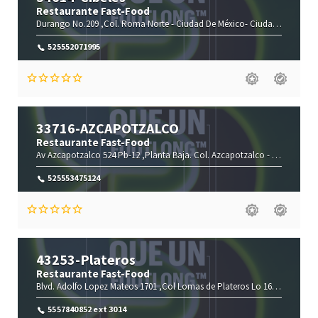
Restaurante Fast-Food
Durango No.209 ,Col. Roma Norte -
Ciudad De México-
Ciudad de México(CMX)
525552071995
33716-AZCAPOTZALCO
Restaurante Fast-Food
Av Azcapotzalco 524 Pb-12 ,Planta Baja. Col. Azcapotzalco -
Centro de A
525553475124
43253-Plateros
Restaurante Fast-Food
Blvd. Adolfo Lopez Mateos 1701 ,Col Lomas de Plateros Lo 16/17 -
Ciudad
5557840852 ext 3014