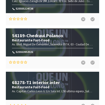
Calz. Ignacio Zaragoza 200 ,Local L 31 Col. Siete de Julio -
Ciudad De México-
525555224726
54189-Chedraui Polanco
Restaurante Fast-Food
Av. Blvd. Miguel De Cervantes ,Saavedra 397 K. 03 -
Ciudad De México-
Ciu
525553953531
68278-T1 interior inter
Restaurante Fast-Food
Av. Capitan Carlos Leon G S/n Sala Int. L5B ultima espera ,Sala Int. L5B ultima espera -