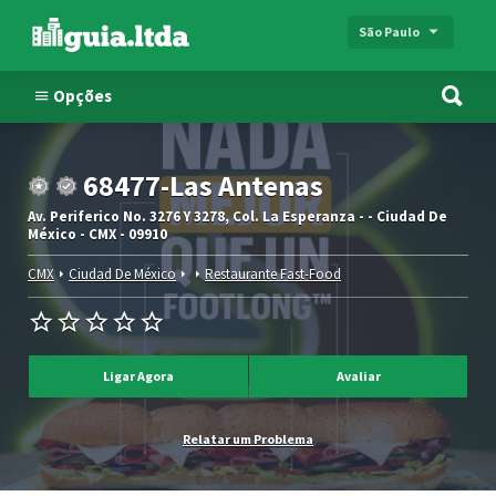
São Paulo
Opções
68477-Las Antenas
Av. Periferico No. 3276 Y 3278, Col. La Esperanza - - Ciudad De
México - CMX - 09910
CMX
Ciudad De México
Restaurante Fast-Food
Ligar Agora
Avaliar
Relatar um Problema