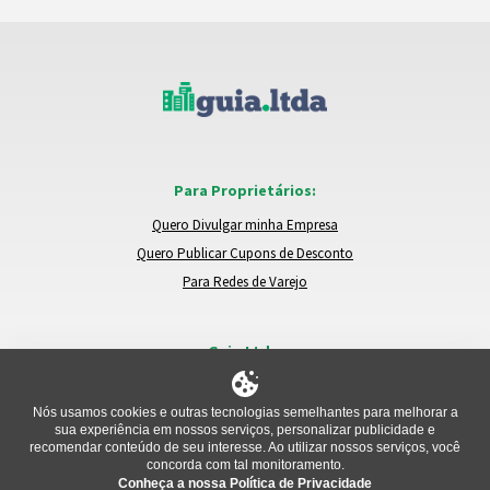
Para Proprietários:
Quero Divulgar minha Empresa
Quero Publicar Cupons de Desconto
Para Redes de Varejo
Guia.Ltda:
Locais e Empresas
Trocar de Região
Nós usamos cookies e outras tecnologias semelhantes para melhorar a
sua experiência em nossos serviços, personalizar publicidade e
Relatar um Problema
recomendar conteúdo de seu interesse. Ao utilizar nossos serviços, você
concorda com tal monitoramento.
Conheça a nossa Política de Privacidade