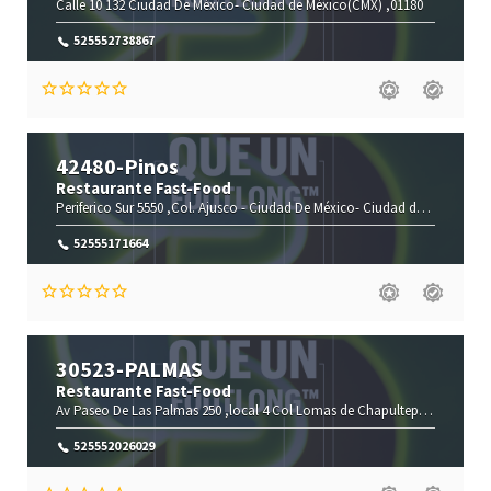
Calle 10 132
Ciudad De México-
Ciudad de México(CMX)
,01180
525552738867
42480-Pinos
Restaurante Fast-Food
Periferico Sur 5550 ,Col. Ajusco -
Ciudad De México-
Ciudad de México(CMX)
52555171664
30523-PALMAS
Restaurante Fast-Food
Av Paseo De Las Palmas 250 ,local 4 Col Lomas de Chapultep -
Ciudad De
525552026029