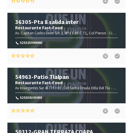
36305-Pta 8 salida inter
Restaurante Fast-Food
Av. Capitan Carlos Leon S/n ,L.8P.1 Edif. C T1, Col Penon -
Ciudad De México-
525525990060
54963-Patio Tlalpan
Restaurante Fast-Food
Av Insurgentes Sur 4177 Fc-01 ,Col Santa Ursula Xitla Del Tla -
Ciudad De M
525559203493
50312-GRAN TERRAZA COAPA