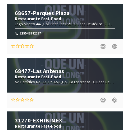
68657-Parques Plaza
Restaurante Fast-Food
Lago Alberto 442 ,Col. Anahuac L-26 -
Ciudad De México-
Ciudad de México(CMX)
525543982287
68477-Las Antenas
Restaurante Fast-Food
Av. Periferico No. 3276 Y 3278 ,Col. La Esperanza -
Ciudad De México-
Ciu
31270-EXHIBIMEX
Restaurante Fast-Food