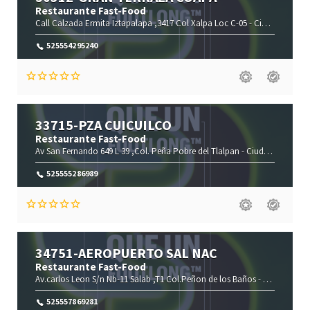
Restaurante Fast-Food
Call Calzada Ermita Iztapalapa ,3417 Col Xalpa Loc C-05 -
Ciudad De México-
525554295240
33715-PZA CUICUILCO
Restaurante Fast-Food
Av San Fernando 649 L 39 ,Col. Peña Pobre del Tlalpan -
Ciudad De México-
525555286989
34751-AEROPUERTO SAL NAC
Restaurante Fast-Food
Av.carlos Leon S/n Nb-11 Salab ,T1 Col.Peñon de los Baños -
Ciudad De M
525557869281