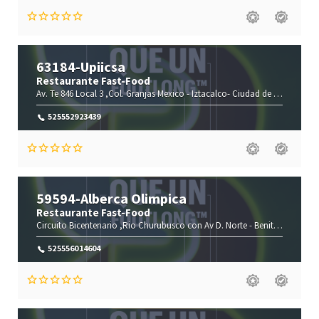
63184-Upiicsa
Restaurante Fast-Food
Av. Te 846 Local 3 ,Col. Granjas Mexico -
Iztacalco-
Ciudad de México(CMX)
525552923439
59594-Alberca Olimpica
Restaurante Fast-Food
Circuito Bicentenario ,Rio Churubusco con Av D. Norte -
Benito Juárez-
C
525556014604