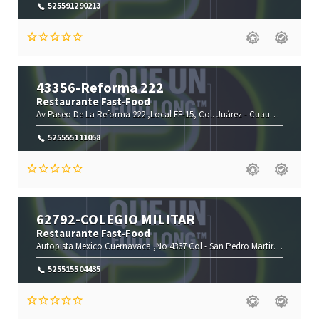
525591290213
43356-Reforma 222
Restaurante Fast-Food
Av Paseo De La Reforma 222 ,Local FF-15, Col. Juárez -
Cuauhtémoc-
Ciu
525555111058
62792-COLEGIO MILITAR
Restaurante Fast-Food
Autopista Mexico Cuernavaca ,No 4367 Col -
San Pedro Martir-
Ciudad de
525515504435