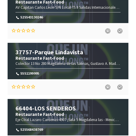
Restaurante Fast-Food
AV Capitan Carlos Leon S/N Local TS II Salidas Internacionales ,Terminal 2, Intl Boarding -
525543130246
37757-Parque Lindavista
Restaurante Fast-Food
Colector 13 No 280
Magdalena de las Salinas,
Gustavo A. Madero-
Ciudad
5551199995
66404-LOS SENDEROS
Restaurante Fast-Food
Eje Ctral Lazaro Cardenas 4907 ,Sala 5 Magdalena las -
Mexico City-
Ciuda
525568438769