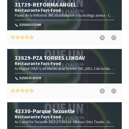
31739-REFORMA ANGEL
Restaurante Fast-Food
Paseo de la Reforma 369 ,Guadalquivir y su bodega anexa -
Cuauhtémoc-
525555252549
33829-PZA TORRES LINDAV
Restaurante Fast-Food
Av Miguel OthÃ³n de Mendizabal Oriente 343 ,343 L-2 de la Isla Col Nueva I -
525557525374
43330-Parque Tezontle
Restaurante Fast-Food
Av Canal De Tezontle 1512 ,FC03 Col. Alfonso Ortiz Tirado -
Iztapalapa-
C