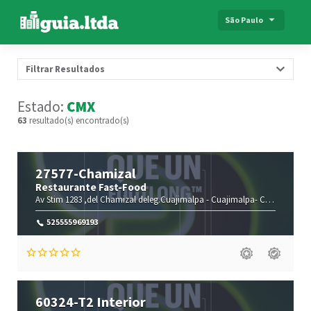
São Paulo
Filtrar Resultados
Estado:
CMX
63
resultado(s) encontrado(s)
27577-Chamizal
Restaurante Fast-Food
Av Stim 1283 ,del Chamizal deleg.Cuajimalpa -
Cuajimalpa-
Ciudad de México(CMX)
525555969193
60324-T2 Interior