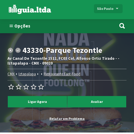
São Paulo
Opções
43330-Parque Tezontle
Av Canal De Tezontle 1512, FC03 Col. Alfonso Ortiz Tirado - -
Iztapalapa - CMX - 09020
CMX
Iztapalapa
Restaurante Fast-Food
Ligar Agora
Avaliar
Relatar um Problema