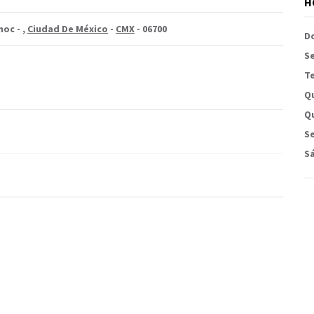
H
moc -
,
Ciudad De México
-
CMX
- 06700
D
S
Te
Q
Qu
Se
S