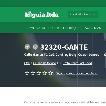
Local:
São Paulo
COMÉRCIO DE PRODUTOS E SERVIÇOS
ACADEMIAS
32320-GANTE
Calle Gante #1 Col. Centro, Delg. Cuauhtemoc - - 
CMX
Ciudad De México
Restaurante Fast-Food
Seja o primeiro a avaliar o local
Cadena de restaurantes con opciones saludables en dond